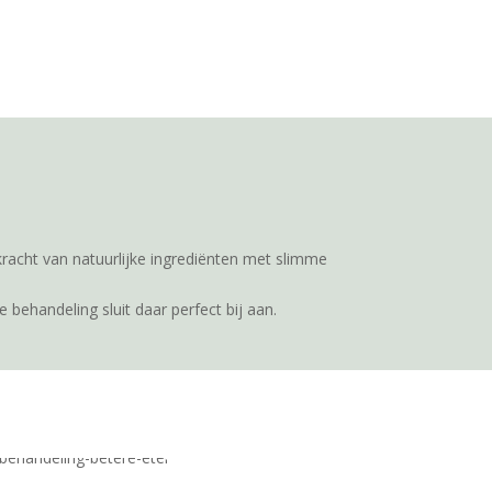
kracht van natuurlijke ingrediënten met slimme
 behandeling sluit daar perfect bij aan.