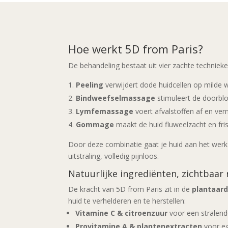
Hoe werkt 5D from Paris?
De behandeling bestaat uit vier zachte technieke
Peeling
verwijdert dode huidcellen op milde w
Bindweefselmassage
stimuleert de doorbl
Lymfemassage
voert afvalstoffen af en ve
Gommage
maakt de huid fluweelzacht en fris
Door deze combinatie gaat je huid aan het werk 
uitstraling, volledig pijnloos.
Natuurlijke ingrediënten, zichtbaar 
De kracht van 5D from Paris zit in de
plantaard
huid te verhelderen en te herstellen:
Vitamine C & citroenzuur
voor een stralend
Provitamine A & plantenextracten
voor eg