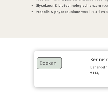
Glycolzuur & biotechnologisch enzym
voor
Propolis & phytosqualane
voor herstel en 
Kennis
Boeken
Behandelin
€113,-