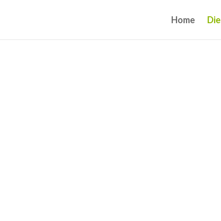
Home
Die
Natuurlijke huidverjongin
Eindhoven