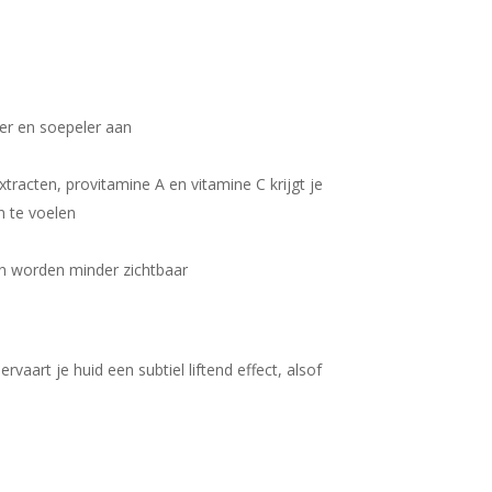
ller en soepeler aan
tracten, provitamine A en vitamine C krijgt je
n te voelen
n worden minder zichtbaar
vaart je huid een subtiel liftend effect, alsof