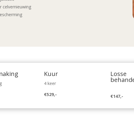
 celvernieuwing
bescherming
making
Kuur
Losse
behande
g
4 keer
€529,-
€147,-