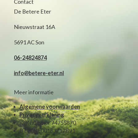
Contact
De Betere Eter
Nieuwstraat 16A
5691 AC Son
06-24824874
info@betere-eter.nl
Meer informatie
Algemene voorwaarden
Privacyverklaring
KvK nummer 74755870
BTW NL00183717B91