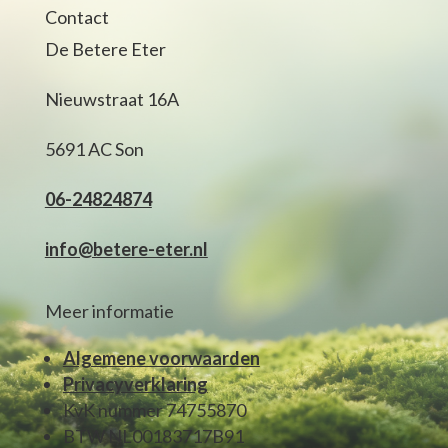
Contact
De Betere Eter
Nieuwstraat 16A
5691 AC Son
06-24824874
info@betere-eter.nl
Meer informatie
Algemene voorwaarden
Privacyverklaring
KvK nummer 74755870
BTW NL00183717B91