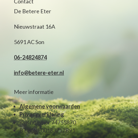
Contact
De Betere Eter
Nieuwstraat 16A
5691 AC Son
06-24824874
info@betere-eter.nl
Meer informatie
Algemene voorwaarden
Privacyverklaring
KvK nummer 74755870
BTW NL00183717B91