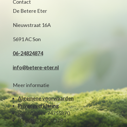
Contact
De Betere Eter
Nieuwstraat 16A
5691 AC Son
06-24824874
info@betere-eter.nl
Meer informatie
Algemene voorwaarden
Privacyverklaring
KvK nummer 74755870
BTW NL00183717B91