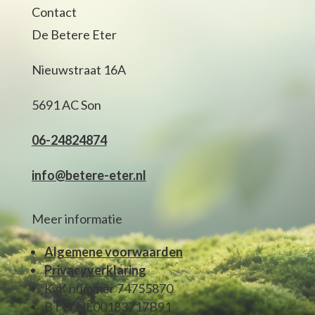
Contact
De Betere Eter
Nieuwstraat 16A
5691 AC Son
06-24824874
info@betere-eter.nl
Meer informatie
Algemene voorwaarden
Privacyverklaring
KvK nummer 74755870
BTW NL00183717B91