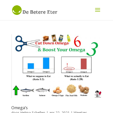
Omega’s
door
Helma Schellen
|
apr 22, 2021
|
Weetjes