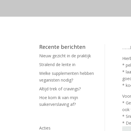
Recente berichten
……..
Nieuw gezicht in de praktijk
Hier
Stralend de lente in
* pe
* la
Welke supplementen hebben
goe
veganisten nodig?
* ko
Altijd trek of cravings?
Voor
Hoe kom ik van mijn
* Ge
suikerverslaving af?
ook 
* Sn
* De
Acties