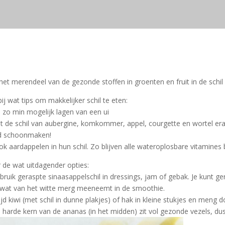
het merendeel van de gezonde stoffen in groenten en fruit in de schil 
bij wat tips om makkelijker schil te eten:
l zo min mogelijk lagen van een ui
at de schil van aubergine, komkommer, appel, courgette en wortel er
d schoonmaken!
ok aardappelen in hun schil. Zo blijven alle wateroplosbare vitamines
 de wat uitdagender opties:
bruik geraspte sinaasappelschil in dressings, jam of gebak. Je kunt ge
wat van het witte merg meeneemt in de smoothie.
ijd kiwi (met schil in dunne plakjes) of hak in kleine stukjes en meng 
 harde kern van de ananas (in het midden) zit vol gezonde vezels, du