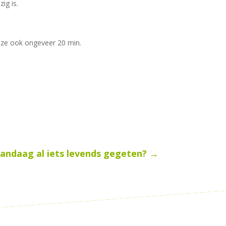
ig is.
 deze ook ongeveer 20 min.
 vandaag al iets levends gegeten?
→