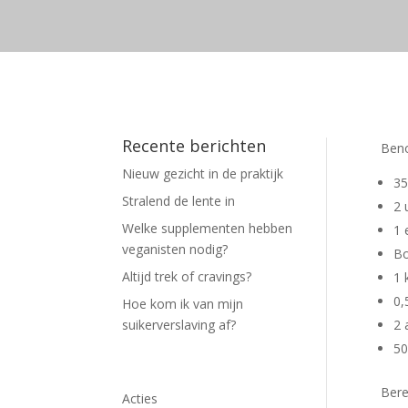
Recente berichten
Beno
Nieuw gezicht in de praktijk
35
Stralend de lente in
2 
Welke supplementen hebben
1 e
veganisten nodig?
Bo
Altijd trek of cravings?
1 
0,
Hoe kom ik van mijn
suikerverslaving af?
2 
50
Bere
Acties