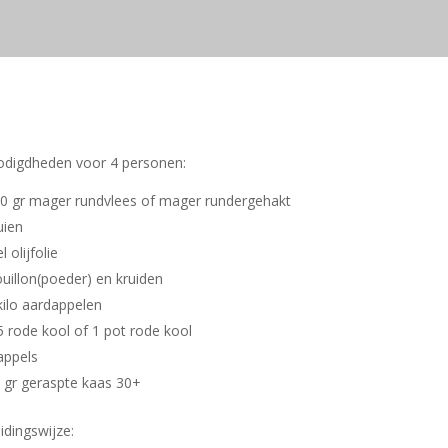
digdheden voor 4 personen:
0 gr mager rundvlees of mager rundergehakt
uien
l olijfolie
uillon(poeder) en kruiden
kilo aardappelen
5 rode kool of 1 pot rode kool
appels
 gr geraspte kaas 30+
idingswijze: