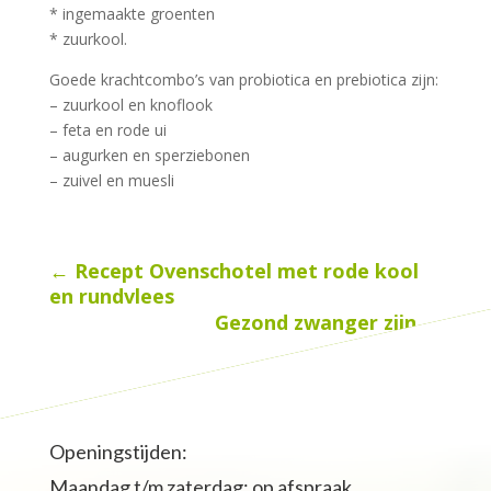
* ingemaakte groenten
* zuurkool.
Goede krachtcombo’s van probiotica en prebiotica zijn:
– zuurkool en knoflook
– feta en rode ui
– augurken en sperziebonen
– zuivel en muesli
←
Recept Ovenschotel met rode kool
en rundvlees
Gezond zwanger zijn
→
Openingstijden:
Maandag t/m zaterdag: op afspraak